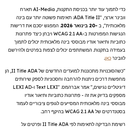
תארח
AI-Media
כדי לתמוך עוד יותר בכניסת התקנות,
: תאימות פשוטה יותר עם בינה
ADA Title II
ארצי, "
וובינר
המפגש יסכם את דרישות
.
-20 בינואר 2026
מלאכותית", ב
הנגישות המפורטות ב-WCAG 2.1 AA ויבחן כיצד פתרונות
כתוביות ותיאור אודיו מבוססי בינה מלאכותית יכולים לתמוך
בעמידה בתקנות. המשתתפים יכולים לצפות בפרטים ולהירשם
.
כאן
לוובינר
II, הן
Title
"כשהסוכנויות מתכוננות למועדים החדשים של ADA
מחפשות דרכים ניתנות להרחבה וחסכוניות לספק שירותים
ו-LEXI AD
Text
. "LEXI
אברהמס
דיגיטליים נגישים," אמר
מספקים בדיוק את זה - פתרונות כתוביות ותיאור אודיו
מבוססי
בינה מלאכותית המסייעים לגופים ציבוריים לעמוד
בסטנדרטים של WCAG 2.1 AA בהיקף רחב.
II ופרטים על
Title
לפי ADA
לתאימות
רשימת הבדיקה