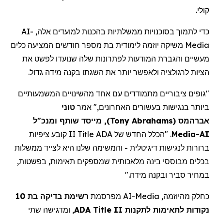
קולי.
AI-
כדי לתמוך בסוכנויות ממשלתיות בהכנות למועדים אלה,
משיקה יוזמה לימודית בת מספר חודשים המציעה כלים
Media
מעשיים והגברת המודעות לפתרונות שלה שנועדו לפשט את
הציות לרגולציה ולאפשר יותר את השגתו בקנה מידה גדול.
"גופים ציבוריים מתמודדים עם אחד מהשינויים המשמעותיים
ביותר בנגישות בעשורים האחרונים," אמר
טוני
, מייסד שותף ומנכ"ל
)
Tony Abrahams
(
אברהמס
II קובע ציפיות
Title
. "הכלל החדש של ADA
Media
AI-
ברורות לנגישות דיגיטלית - והמשימה שלנו היא לצייד ממשלות
בכלים מבוססי בינה מלאכותית שמספקים
תאימות,
בפשטות,
במחיר סביר ובקנה מידה."
רשימת בדיקה בת 10
מפרסמת
AI-Media
כחלק מהיוזמה,
, ומדגישה שתי
ADA Title II
נקודות לתאימות לתקנות