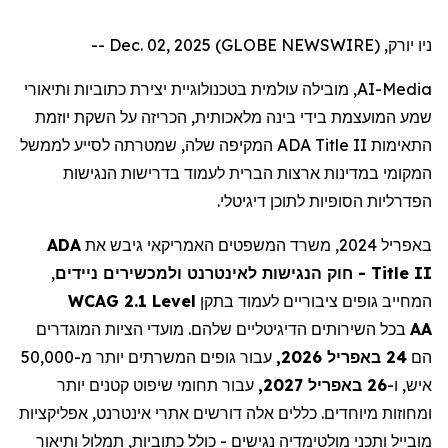
ניו יורק, Dec. 02, 2025 (GLOBE NEWSWIRE) --
, מובילה עולמית בטכנולוגיית יצירת כתוביות ותיאורי
AI-Media
שמע המועצמת בידי בינה מלאכותית, הכריזה על השקת יוזמת
המקיפה שלה, שמטרתה לסייע לממשל
ADA Title II
התאימות
המקומי במדינות ארצות הברית לעמוד בדרישות הנגישות
הפדרליות הסופיות לתוכן דיגיטלי.
ADA
באפריל 2024, משרד המשפטים האמריקאי גיבש את
,
- חוק הנגישות לאינטרנט ולמכשירים ניידים
Title II
WCAG 2.1 Level
המחייב גופים ציבוריים לעמוד בתקן
בכל השירותים הדיגיטליים שלהם. מועדי הציות המוגדרים
AA
הם
24 באפריל 2026,
עבור גופים המשרתים יותר מ-50,000
איש, ו-
26 באפריל 2027,
עבור תחומי שיפוט קטנים יותר
ומחוזות מיוחדים. כללים אלה דורשים אתרי אינטרנט, אפליקציות
מובייל ותכני מולטימדיה נגישים - כולל כתוביות, תמלול ותיאור