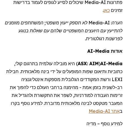
שיכולים לסייע לגופים לעמוד בדרישות
Media
פתרונות AI-
.
כאן
זמינים
לא תספק ייעוץ משפטי; המשתתפים מוזמנים
Media
הערה: AI-
להתייעץ עם
היועצים המשפטיים
שלהם עם שאלות בנוגע
לפרשנות רגולטורית.
AI-Media
אודות
היא מובילה עולמית בתרגום קולי,
)
ASX: AIM
(
AI-
Media
כתוביות ותיאום שפות המופעלים על ידי בינה מלאכותית. חבילת
LEXI ורשת המקודדים הגלובלית מספקות אינטליגנציה
רב-לשונית בזמן אמת - מהימנה ברחבי העולם כדי להפוך את
זרימות העבודה למודרניות, לשפר את התקשורת ולהגדיל את
המעבר מטקסט לבינה מלאכותית מדוברת. למידע נוסף
בקרו
Media
אתר AI-
ב
מדיה
–
למידע נוסף