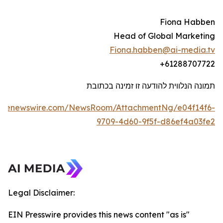
Fiona Habben
Head of Global Marketing
Fiona.habben@ai-media.tv
+61288707722
תמונה הנלווית להודעה זו זמינה בכתובת
lobenewswire.com/NewsRoom/AttachmentNg/e04f14f6-
9709-4d60-9f5f-d86ef4a03fe2
Legal Disclaimer:
EIN Presswire provides this news content "as is"