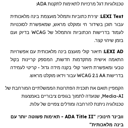
:
ADA
טכנולוגיות דגל מרכזיות לתאימות לתקנות
מלאכותית
בינה
מועצמת
ותמלול
כתוביות
יצירת
:
LEXI Text
לסוכנויות
שמאפשרת
,
מראש
ומוקלט
חי
בשידור
תוכן
עבור
ועם
בדיוק
WCAG
של
והתמלול
הכתוביות
בדרישות
לעמוד
.
קצר
שיהוי
בזמן
אפשרויות
עם
מלאכותית
בינה
מועצם
קולי
תיאור
:
LEXI AD
בקול
קריינות
המספק
,
חדשות
מתקדמות
אישית
התאמה
לעמידה
קריטי
-
גדול
מידה
בקנה
קולי
תיאור
ומאפשרת
טבעי
.
מראש
מוקלט
וידאו
עבור
WCAG 2.1 AA
בדרישות
הקמפיין תואם את תוכנית הפתרונות הממשלתיים המורחבת של
, שנועדה לתמוך בגופים ציבוריים באמצעות
Media
AI-
טכנולוגיה ניתנת להרחבה ומודלים צפויים של עלות.
- תאימות פשוטה יותר עם
ADA Title II
חינוכי: "
וובינר
בינה מלאכותית"